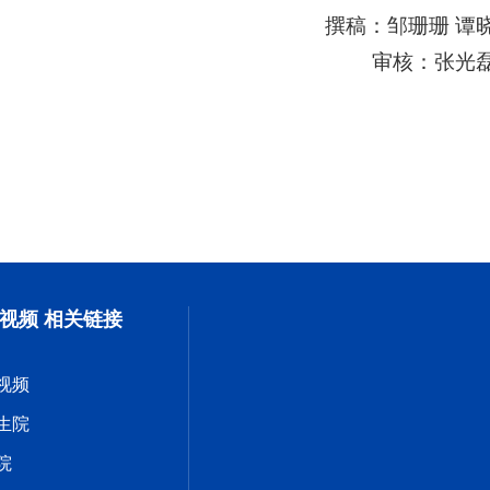
撰稿：邹珊珊 谭
审核：张光
视频 相关链接
视频
生院
院